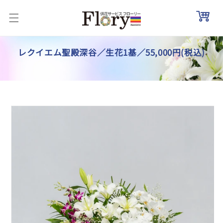
コンテ
ンツに
進む
レクイエム聖殿深谷／生花1基／55,000円(税込)
商品情
報にス
キップ