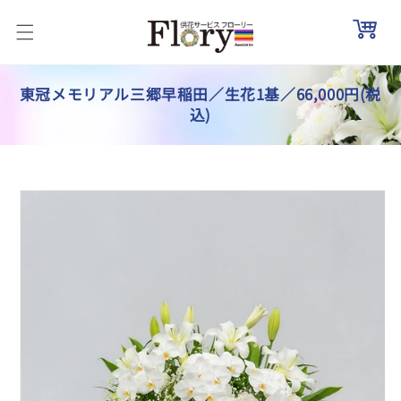
コンテ
ンツに
進む
東冠メモリアル三郷早稲田／生花1基／66,000円(税
込)
商品情
報にス
キップ