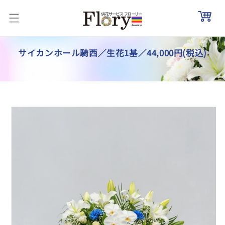
コンテ
ンツに
進む
サイカンホール騎西／生花1基／44,000円(税込)
商品情
報にス
キップ