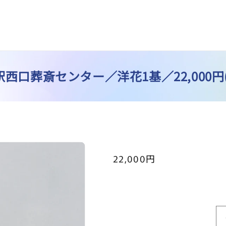
西口葬斎センター／洋花1基／22,000円
通
22,000円
常
価
格