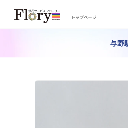
コンテ
ンツに
進む
トップページ
与野駅
商品情
報にス
キップ