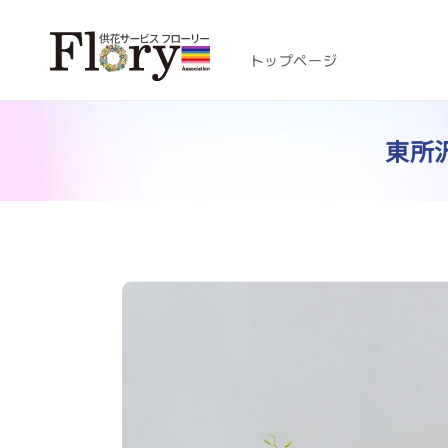
コンテ
ンツに
進む
トップページ
東所沢
商品情
報にス
キップ