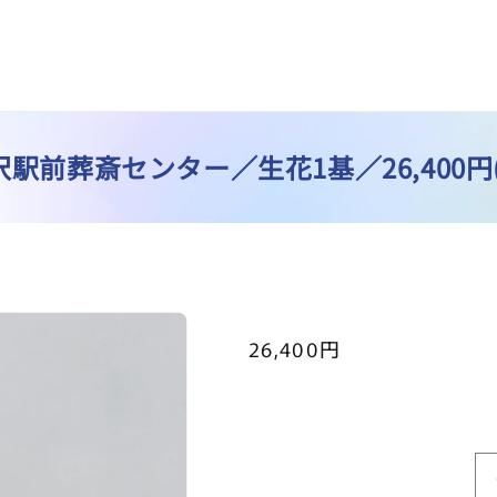
駅前葬斎センター／生花1基／26,400円
通
26,400円
常
価
格