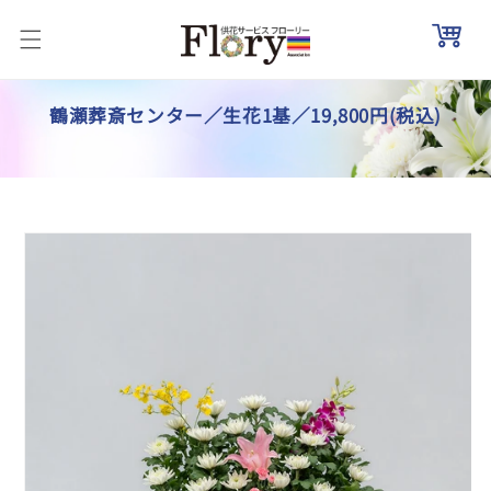
コンテ
ンツに
進む
鶴瀬葬斎センター／生花1基／19,800円(税込)
商品情
報にス
キップ