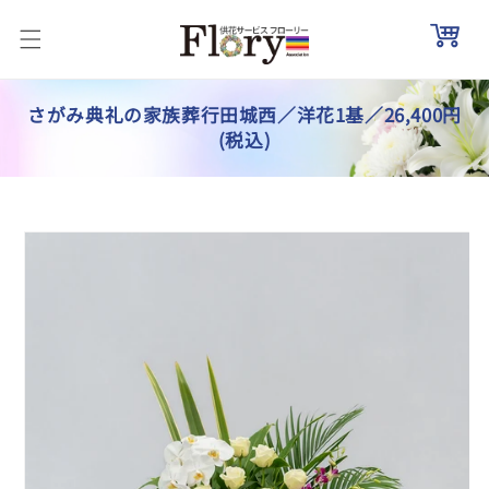
コンテ
ンツに
進む
さがみ典礼の家族葬行田城西／洋花1基／26,400円
(税込)
商品情
報にス
キップ