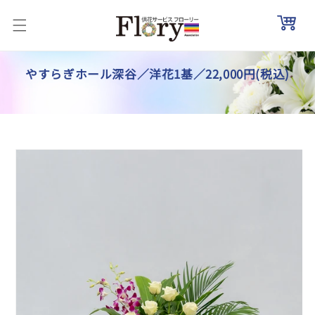
コンテ
ンツに
進む
やすらぎホール深谷／洋花1基／22,000円(税込)
商品情
報にス
キップ