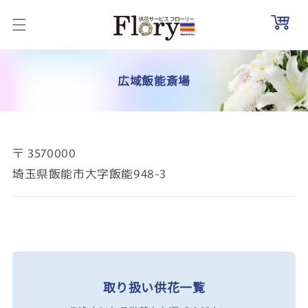
コンテ
ンツに
進む
コ
広域飯能斎場
レ
〒
3570000
埼玉県飯能市大字飯能948-3
ク
シ
取り扱い供花一覧