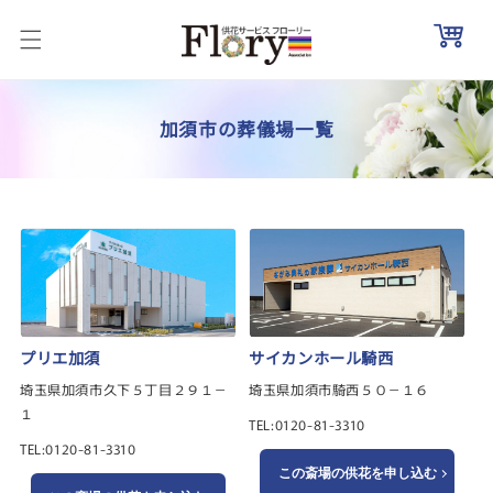
コンテ
ンツに
進む
加須市の葬儀場一覧
プリエ加須
サイカンホール騎西
埼玉県加須市久下５丁目２９１－
埼玉県加須市騎西５０－１６
１
TEL:0120-81-3310
TEL:0120-81-3310
この斎場の供花を申し込む