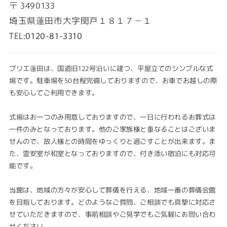
〒
3490133
ョ
埼玉県蓮田市大字閏戸１８１７－１
TEL:
0120-81-3310
ン
プリエ蓮田は、国道旧122号沿いに建つ、平屋立てのシンプルな式
場です。駐車場を50台程完備しておりますので、お車でお越しの際
も安心してご利用できます。
:
式場はお一つのみ用意しておりますので、一日に行われるお葬式は
一件のみとなっております。他のご家族様と重なることはございま
せんので、故人様との時間をゆっくりと過ごすことが出来ます。ま
た、霊安室が和室となっておりますので、付き添い宿泊にも対応可
能です。
当館は、地域の方々が安心して葬儀を行える、地域一番の葬儀会館
を目指しております。どのようなご質問、ご相談でも真摯に対応さ
せていただきますので、事前相談やご見学でもご気軽にお問い合わ
せください。