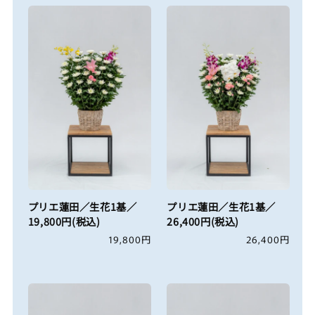
格
格
プリエ蓮田／生花1基／
プリエ蓮田／生花1基／
19,800円(税込)
26,400円(税込)
通
19,800円
通
26,400円
常
常
価
価
格
格