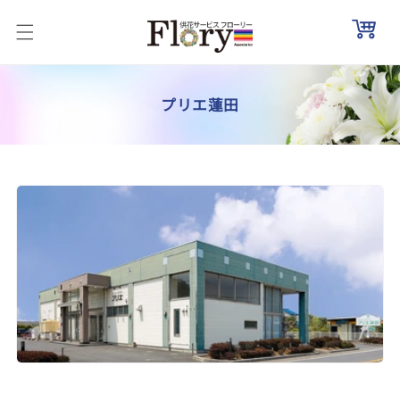
コンテ
ンツに
進む
コ
プリエ蓮田
レ
ク
シ