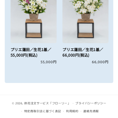
プリエ蓮田／生花1基／
プリエ蓮田／生花1基／
55,000円(税込)
66,000円(税込)
通
55,000円
通
66,000円
常
常
価
価
格
格
© 2026,
供花注文サービス「フローリー」
プライバシーポリシー
特定商取引法に基づく表記
利用規約
連絡先情報