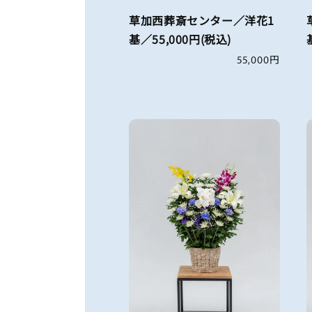
草加西葬斎センター／洋花1
基／55,000円(税込)
通
55,000円
常
価
格