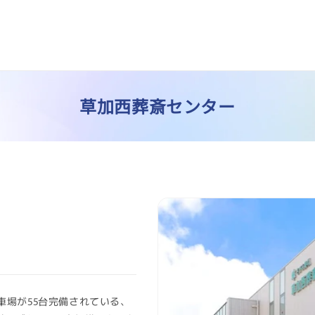
コ
草加西葬斎センター
レ
ク
車場が55台完備されている、