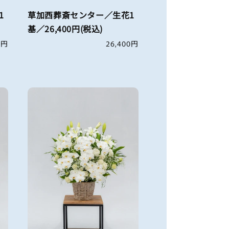
1
草加西葬斎センター／生花1
基／26,400円(税込)
0円
通
26,400円
常
価
格