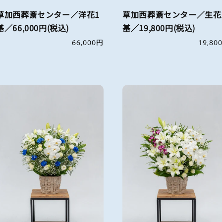
草加西葬斎センター／洋花1
草加西葬斎センター／生花
基／66,000円(税込)
基／19,800円(税込)
通
66,000円
通
19,80
常
常
価
価
格
格