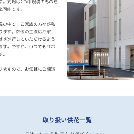
シ
す。式場は2つ中規模のものを
応可能です。
儀の中で、ご家族の方々が私
ョ
ります。葬儀の主役はご家
せず進行していただけるよう
ます。ですが、いつでもサポ
す。
ン
りますので、お気軽にご相談
:
取り扱い供花一覧