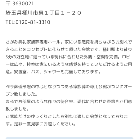
〒
3630021
ョ
埼玉県桶川市泉１丁目１－２０
TEL:
0120-81-3310
ン
さがみ典礼家族葬専用ホール。家にいる感覚を持ちながらお別れで
きることをコンセプトに作らせて頂いた会館です。桶川駅より徒歩
5分の好立地に建っている現代に合わせた外観・空間を完備。ロビ
:
ーは広々、控室は家にいるような感覚を持っていただけるようご用
意。安置室、バス、シャワーも完備しております。
昨今葬儀形態の中心となりつつある家族葬の専用会館がついにオー
プン致しました。
まるでお部屋のような作りの待合室、現代に合わせた祭壇もご用意
致しました。
ご家族だけのゆっくりとしたお別れに適した会館となっておりま
す。是非一度見学にお越しください。