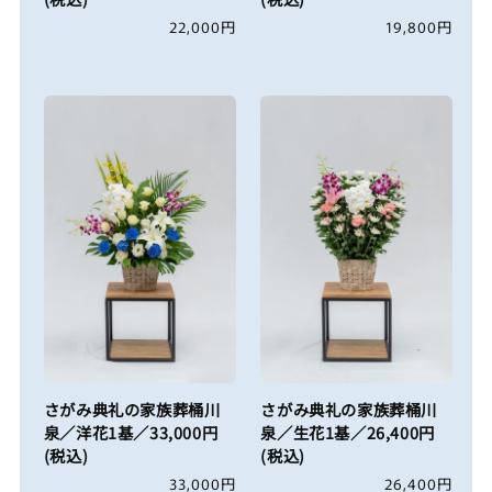
通
22,000円
通
19,800円
常
常
価
価
格
格
さがみ典礼の家族葬桶川
さがみ典礼の家族葬桶川
泉／洋花1基／33,000円
泉／生花1基／26,400円
(税込)
(税込)
通
33,000円
通
26,400円