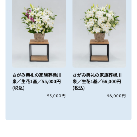
さがみ典礼の家族葬桶川
さがみ典礼の家族葬桶川
泉／生花1基／55,000円
泉／生花1基／66,000円
(税込)
(税込)
通
55,000円
通
66,000円
常
常
価
価
格
格