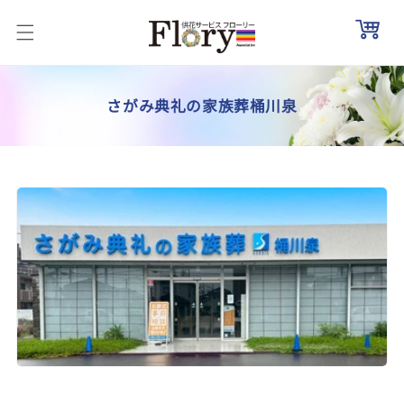
コンテ
ンツに
進む
コ
さがみ典礼の家族葬桶川泉
レ
ク
シ