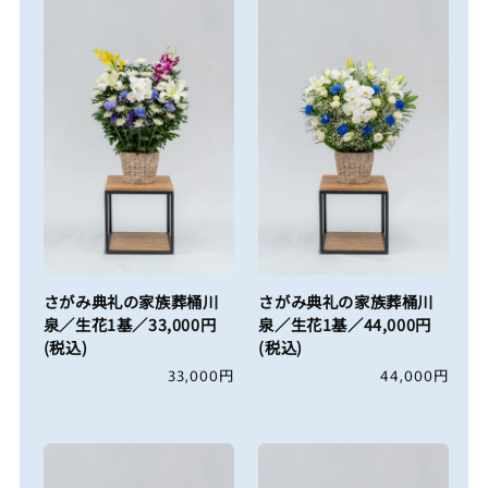
さがみ典礼の家族葬桶川
さがみ典礼の家族葬桶川
泉／生花1基／33,000円
泉／生花1基／44,000円
(税込)
(税込)
通
33,000円
通
44,000円
常
常
価
価
格
格