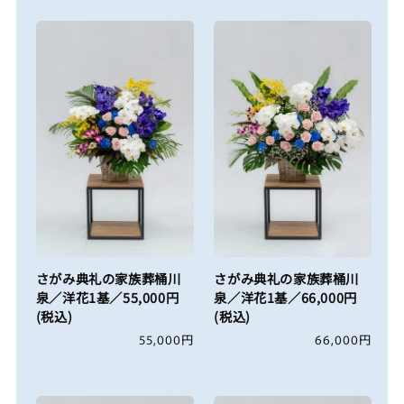
価
価
格
格
さがみ典礼の家族葬桶川
さがみ典礼の家族葬桶川
泉／洋花1基／55,000円
泉／洋花1基／66,000円
(税込)
(税込)
通
55,000円
通
66,000円
常
常
価
価
格
格