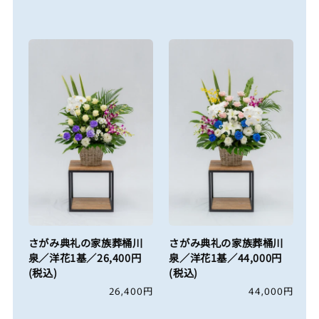
常
常
価
価
格
格
さがみ典礼の家族葬桶川
さがみ典礼の家族葬桶川
泉／洋花1基／26,400円
泉／洋花1基／44,000円
(税込)
(税込)
通
26,400円
通
44,000円
常
常