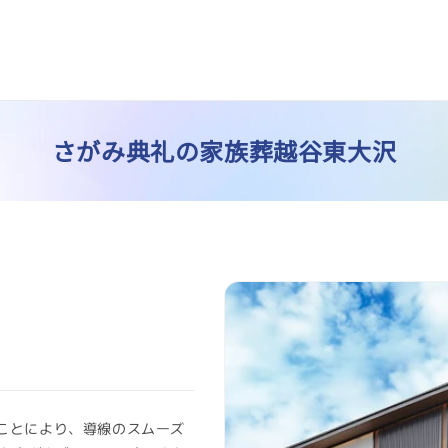
コ
さがみ典礼の家族葬越谷東大沢
レ
ク
ことにより、導線のスムーズ