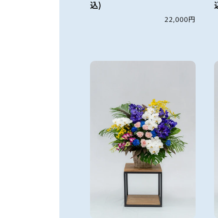
込)
通
22,000円
常
価
格