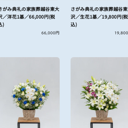
さがみ典礼の家族葬越谷東大
さがみ典礼の家族葬越谷東
沢／洋花1基／66,000円(税
沢／生花1基／19,800円(税
込)
込)
通
66,000円
通
19,80
常
常
価
価
格
格