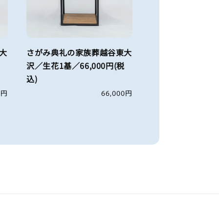
大
さがみ典礼の家族葬越谷東大
沢／生花1基／66,000円(税
込)
0円
通
66,000円
常
価
格