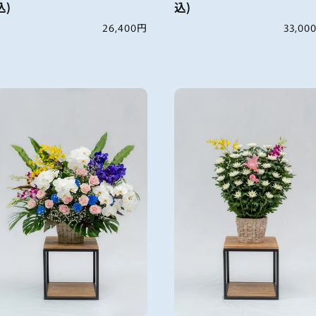
込)
込)
通
26,400円
通
33,00
常
常
価
価
格
格