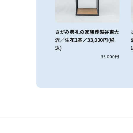
さがみ典礼の家族葬越谷東大
沢／生花1基／33,000円(税
込)
通
33,000円
常
価
格