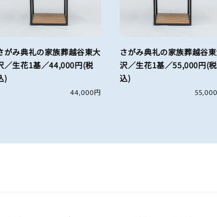
さがみ典礼の家族葬越谷東大
さがみ典礼の家族葬越谷東
沢／生花1基／44,000円(税
沢／生花1基／55,000円(税
込)
込)
通
44,000円
通
55,00
常
常
価
価
格
格