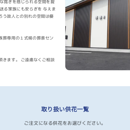
シ
うな寛ぎを感じられる空間を提
送る家族にも安らぎを 与えま
あろう故人との別れの空間は優
ョ
族葬専用の１式場の葬斎セン
。
ン
頂きます。 ご遠慮なくご相談
:
取り扱い供花一覧
ご注文になる供花をお選びください。