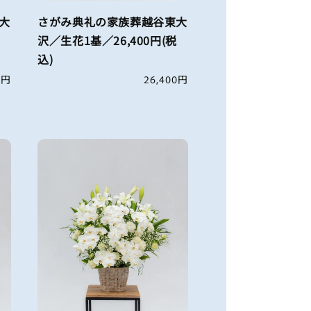
大
さがみ典礼の家族葬越谷東大
沢／生花1基／26,400円(税
込)
0円
通
26,400円
常
価
格