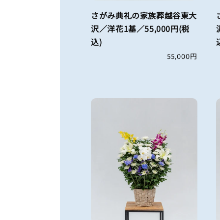
さがみ典礼の家族葬越谷東大
沢／洋花1基／55,000円(税
込)
通
55,000円
常
価
格